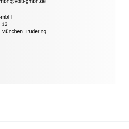
-gmbh@voitl-gmbh.de
 GmbH
r. 13
 München-Trudering