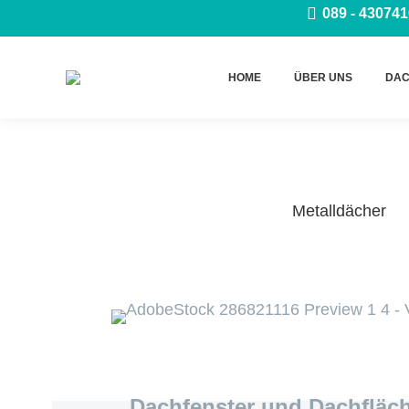
089 - 430741
HOME
ÜBER UNS
DAC
Metalldächer
Dachfenster und Dachfläch