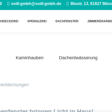
0
voitl-gmbh@voitl-gmbh.de
Iltisstr. 13, 81827 Mü
HDECKEREI
SPENGLEREI
DACHFENSTER
ZIMMERERARBE
Kaminhauben
Dachentwässerung
enfenster bringen Licht in Haus!