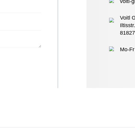
voitl
Voitl
Iltisst
81827
Mo-Fr